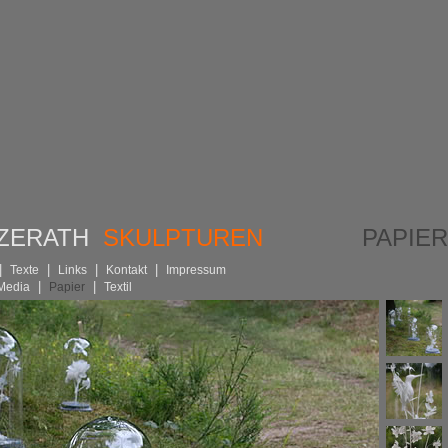
TZERATH
SKULPTUREN
PAPIE
|
|
|
|
Texte
Links
Kontakt
Impressum
|
|
 Media
Papier
Textil