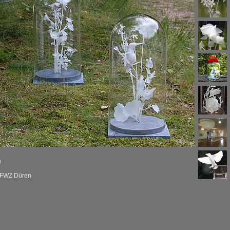
n
, FWZ Düren