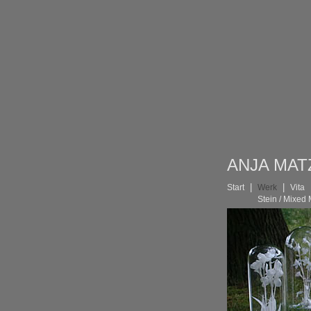
ANJA MA
|
|
Start
Werk
Vita
Stein / Mixed