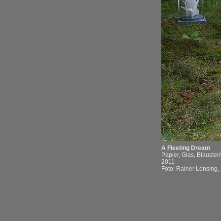
A Fleeting Dream
Papier, Glas, Blaustei
2011
Foto: Rainer Lensing